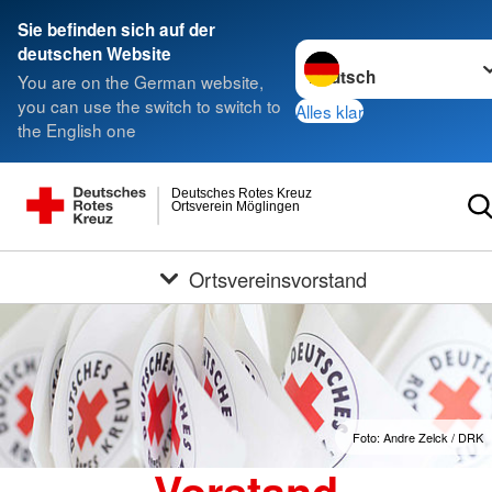
Sie befinden sich auf der
Sprache wechseln zu
deutschen Website
You are on the German website,
you can use the switch to switch to
Alles klar
the English one
Deutsches Rotes Kreuz
Ortsverein Möglingen
Ortsvereinsvorstand
Foto: Andre Zelck / DRK
Vorstand