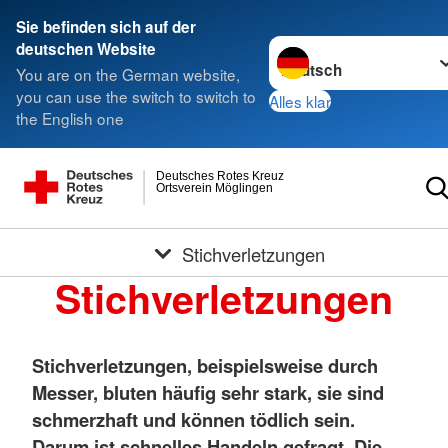
Sie befinden sich auf der
Sprache wechseln zu
deutschen Website
You are on the German website,
you can use the switch to switch to
Alles klar
the English one
Deutsches Rotes Kreuz
Ortsverein Möglingen
Stichverletzungen
Stichverletzungen
Stichverletzungen, beispielsweise durch
Messer, bluten häufig sehr stark, sie sind
schmerzhaft und können tödlich sein.
Darum ist schnelles Handeln gefragt. Die