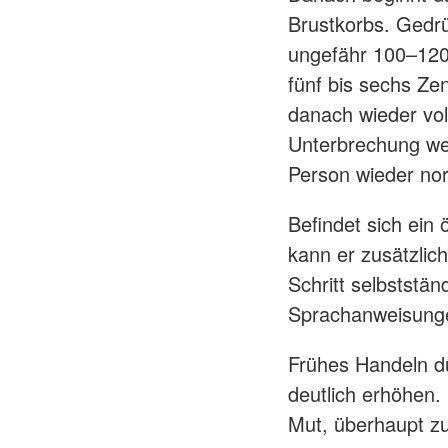
Brustkorbs. Gedrü
ungefähr 100–120-
fünf bis sechs Ze
danach wieder vol
Unterbrechung weit
Person wieder no
Befindet sich ein ö
kann er zusätzlic
Schritt selbststän
Sprachanweisung
Frühes Handeln d
deutlich erhöhen. 
Mut, überhaupt z