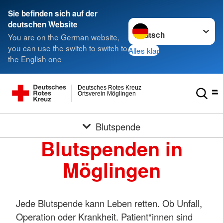
Sie befinden sich auf der
Sprache wechseln zu
deutschen Website
You are on the German website,
you can use the switch to switch to
Alles klar
the English one
Deutsches Rotes Kreuz
Ortsverein Möglingen
Blutspende
Blutspenden in
Möglingen
Jede Blutspende kann Leben retten. Ob Unfall,
Operation oder Krankheit. Patient*innen sind